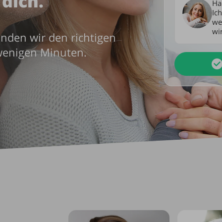
 dich.
Ha
Ich
we
wir
finden wir den richtigen
 wenigen Minuten.