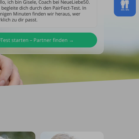
llo, ich bin Gisele, Coach bei NeueLiebe50.
 begleite dich durch den PairFect-Test. In
nigen Minuten finden wir heraus, wer
klich zu dir passt.
Test starten – Partner finden →